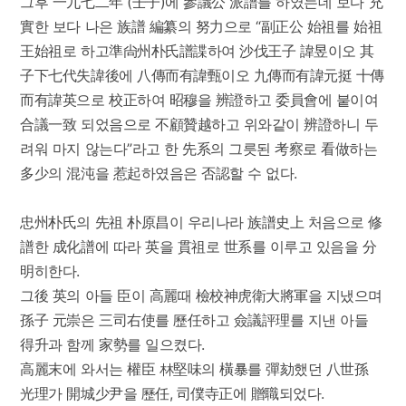
그후 一九七二年 (壬子)에 參議公 派譜를 하였는데 보다 充
實한 보다 나은 族譜 編纂의 努力으로 “副正公 始祖를 始祖
王始祖로 하고準尙州朴氏譜諜하여 沙伐王子 諱昱이오 其
子下七代失諱後에 八傳而有諱甄이오 九傳而有諱元挺 十傳
而有諱英으로 校正하여 昭穆을 辨證하고 委員會에 붙이여
合議一致 되었음으로 不顧贊越하고 위와같이 辨證하니 두
려워 마지 않는다”라고 한 先系의 그릇된 考察로 看做하는
多少의 混沌을 惹起하였음은 否認할 수 없다.
忠州朴氏의 先祖 朴原昌이 우리나라 族譜史上 처음으로 修
譜한 成化譜에 따라 英을 貫祖로 世系를 이루고 있음을 分
明히한다.
그後 英의 아들 臣이 高麗때 檢校神虎衛大將軍을 지냈으며
孫子 元崇은 三司右使를 歷任하고 僉議評理를 지낸 아들
得升과 함께 家勢를 일으켰다.
高麗末에 와서는 權臣 林堅味의 橫暴를 彈劾했던 八世孫
光理가 開城少尹을 歷任, 司僕寺正에 贈職되었다.