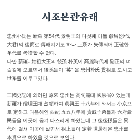
시조본관유래
忠州朴氏는 新羅 第54代 景明王의 다섯째 아들 彦昌(沙伐
大君)의 後裔로 傳해지기도 하나 上系가 失傳되어 正確한
年代를 考證할 수 없다.
다만 新羅.. 始祖大王의 後孫 朴英이 高麗時代에 副正의 벼
슬길에 오르면서 後孫들이 “英” 을 忠州朴氏 貫祖로 모시고
世系를 이루고있다.
三國史記에 의하면 原來 忠州는 高句麗때 國原省이었는데
新羅가 儒理王때 占領하여 眞興王 十八年에 와서는 小京으
로 定하고 다음해인 西紀 五五八年에 貴戚子弟들과 六府豪
民들을 이곳에 옮겨 다스리게 하였는데 그 後後孫들은 累
代에 걸쳐 이곳에 살면서 祖上들이 定着 世居해온 忠州를
本貫으로 하였을 것으로 보인다.