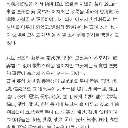
司憲府監察을 거쳐 鎭海 稷山 監務를 지냈던 蓁과 殷山郡
事를 歷任한 蘇 兄弟가 어지러운 政局을 避하여 忠淸道 德
津縣 가장골로 隱居하여 살게 되어 이로서 忠州朴氏의 世
居地를 이루게 되었고, 道洞의 追遠祠에는 貫祖 以下 七世
의 位牌를 모시고 매년 음 시월 초하루에 향사를 봉행하고
있다.
八世 선조의 墓所는 開城 東門밖에 모셨는데 不幸하게 確
認할 수 없어 恨歎스러운 일이지만 그곳에는 確實한 歷史
的 事實이 숨겨져 있을지 모르는 일이다.
貫祖 英의 九世孫 參議公이 四兄弟를 두니 孝諴, 忠諴, 悌
諴, 信諴으로 그 後孫들이 大田一圓, 堤川, 永同一圓, 群山,
連山, 公州, 恩津, 長水, 龍安, 廬山, 羅州, 始興, 龍仁, 洪城,
錦山, 淸州, 開城, 光州 등지에 集城村 을 이루고 있으며 弟
判書公이 五兄弟를 두니 仁興, 義興, 禮興, 智興. 信興이며
그 後孫들은 懷德, 洪原, 淸津, 孟山, 光州, 松亭, 羅州, 高敞,
古阜, 寶城 等地에서 集成村을 이루고 있다.