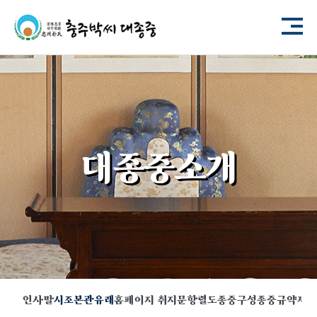
대종중소개
인사말
시조본관유래
홈페이지 취지문
항렬도
종중구성
종중규약
제