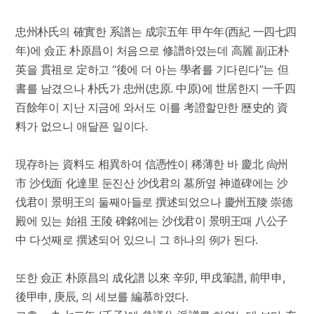
忠州朴氏의 確實한 系譜는 成宗五年 甲午年(西紀 一四七四
年)에 僉正 朴原昌이 처음으로 修譜하였는데 高麗 副正朴
英을 貫祖로 定하고 “後에 더 아는 學者를 기다린다”는 但
書를 남겼으나 朴氏가 忠州(忠原. 中原)에 世居한지 一千四
百餘年이 지난 지금에 와서도 이를 考證할만한 歷史的 資
料가 없으니 애달픈 일이다.
現存하는 資料도 相異하여 信憑性이 稀薄한 바 慶北 尙州
市 沙伐面 化達里 둔진산 沙伐君의 墓所옆 神道碑에는 沙
伐君이 景明王의 둘째아들로 撰述되었으나 慶州五陵 崇德
殿에 있는 始祖 王陵 碑銘에는 沙伐君이 景明王때 八公子
中 다섯째로 撰述되어 있으니 그 하나의 例가 된다.
또한 僉正 朴原昌의 成化譜 以來 辛卯, 甲戌筆譜, 前甲申,
後甲申, 庚辰, 의 세보를 編慕하였다.